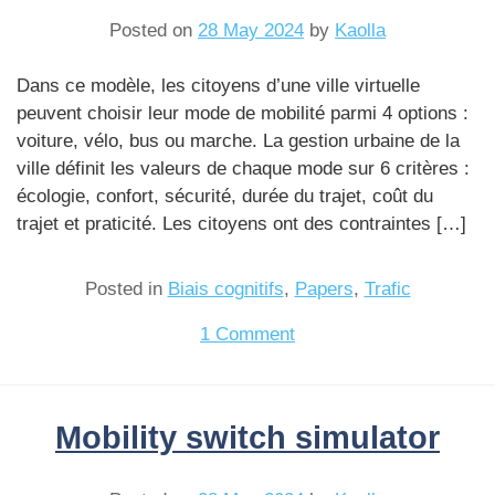
Posted on
28 May 2024
by
Kaolla
Dans ce modèle, les citoyens d’une ville virtuelle
peuvent choisir leur mode de mobilité parmi 4 options :
voiture, vélo, bus ou marche. La gestion urbaine de la
ville définit les valeurs de chaque mode sur 6 critères :
écologie, confort, sécurité, durée du trajet, coût du
trajet et praticité. Les citoyens ont des contraintes […]
Posted in
Biais cognitifs
,
Papers
,
Trafic
on
1 Comment
Simulateur
de
choix
Mobility switch simulator
de
mobilité