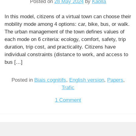
Posted on
28 May 2024
by
Kaolla
In this model, citizens of a virtual town can choose their
mobility mode among 4 options: car, bike, bus, or walk.
The urban management of the town defines values of
each mode on 6 criteria: ecology, comfort, safety, trip
duration, trip cost, and practicality. Citizens have
individual constraints (distance to work, and access to
bus […]
Posted in
Biais cognitifs
,
English version
,
Papers
,
Trafic
on
1 Comment
Mobility
switch
simulator